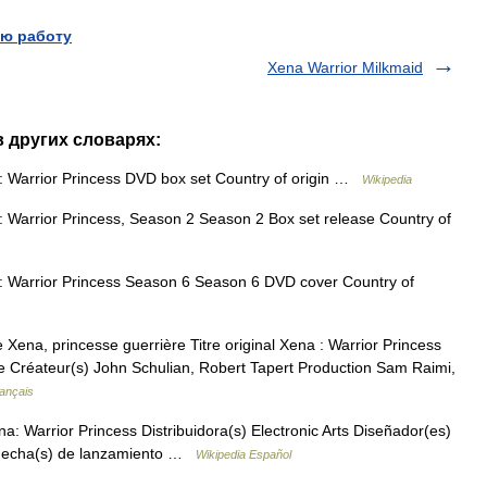
ю работу
Xena Warrior Milkmaid
в других словарях:
Warrior Princess DVD box set Country of origin …
Wikipedia
Warrior Princess, Season 2 Season 2 Box set release Country of
Warrior Princess Season 6 Season 6 DVD cover Country of
 Xena, princesse guerrière Titre original Xena : Warrior Princess
ure Créateur(s) John Schulian, Robert Tapert Production Sam Raimi,
rançais
: Warrior Princess Distribuidora(s) Electronic Arts Diseñador(es)
n Fecha(s) de lanzamiento …
Wikipedia Español