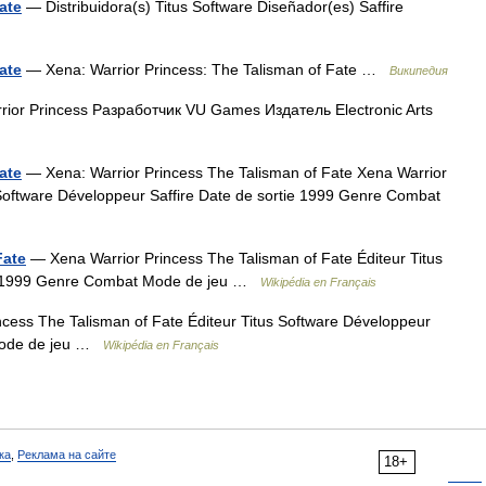
ate
— Distribuidora(s) Titus Software Diseñador(es) Saffire
ate
— Xena: Warrior Princess: The Talisman of Fate …
Википедия
ior Princess Разработчик VU Games Издатель Electronic Arts
ate
— Xena: Warrior Princess The Talisman of Fate Xena Warrior
 Software Développeur Saffire Date de sortie 1999 Genre Combat
Fate
— Xena Warrior Princess The Talisman of Fate Éditeur Titus
tie 1999 Genre Combat Mode de jeu …
Wikipédia en Français
cess The Talisman of Fate Éditeur Titus Software Développeur
 Mode de jeu …
Wikipédia en Français
ка
,
Реклама на сайте
18+