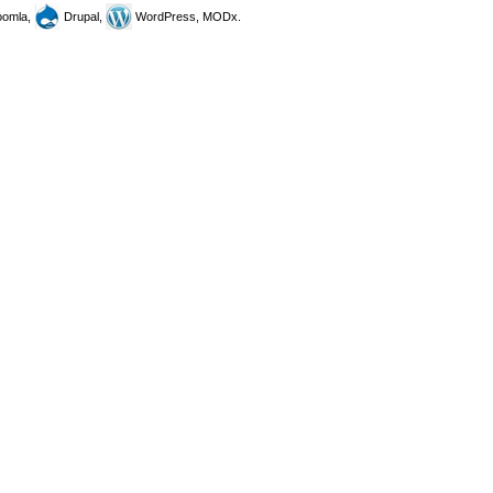
omla,
Drupal,
WordPress, MODx.