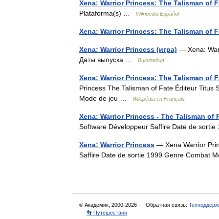
Xena: Warrior Princess: The Talisman of F
Plataforma(s) …
Wikipedia Español
Xena: Warrior Princess: The Talisman of F
Xena: Warrior Princess (игра)
— Xena: Warr
Даты выпуска …
Википедия
Xena: Warrior Princess: The Talisman of F
Princess The Talisman of Fate Éditeur Titus
Mode de jeu …
Wikipédia en Français
Xena: Warrior Princess - The Talisman of 
Software Développeur Saffire Date de sor
Xena: Warrior Princess
— Xena Warrior Prin
Saffire Date de sortie 1999 Genre Combat
© Академик, 2000-2026
Обратная связь:
Техподдерж
👣 Путешествия