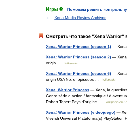
Игры ⚽
Поможем решить контрольну
Xena Media Review Archives
Смотреть что такое "Xena Warrior" 
Xena: Warrior Princess (season 1)
— Xena: 
Xena: Warrior Princess (season 2)
— Xena: 
origin …
Wikipedia
Xena: Warrior Princess (season 6)
— Xena: 
origin USA No. of episodes …
Wikipedia
Xena, Warrior Princess
— Xena, la guerrière
Genre série d action / fantastique / d avent
Robert Tapert Pays d’origine …
Wikipédia en F
Xena: Warrior Princess (videojuego)
— Xena
Vivendi Universal Plataforma(s) PlayStatio