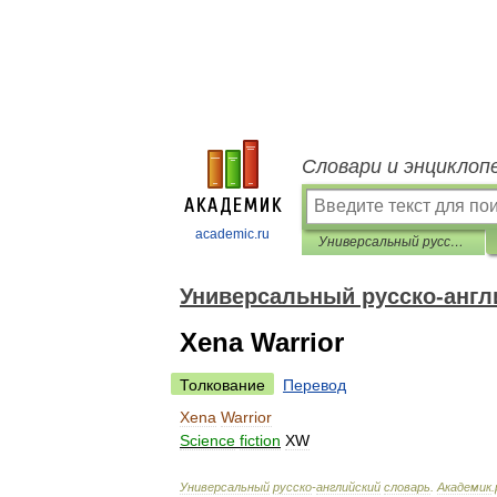
Словари и энциклоп
academic.ru
Универсальный русско-английский словарь
Универсальный русско-англ
Xena Warrior
Толкование
Перевод
Xena
Warrior
Science
fiction
XW
Универсальный
русско
-
английский
словарь
.
Академик
.