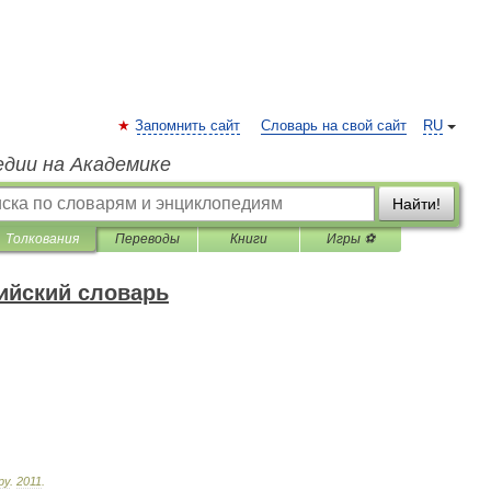
Запомнить сайт
Словарь на свой сайт
RU
едии на Академике
Найти!
Толкования
Переводы
Книги
Игры ⚽
ийский словарь
ру
.
2011
.